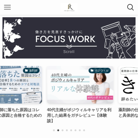
Scroll
薬剤師
ポジウィル
落ちた原因はコレ
40代主婦がポジウィルキャリアを利
薬剤師の仕事が
と合格するための
用した結果をガチレビュー【体験
と具体的な解決
談】