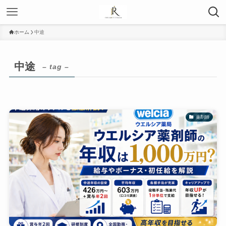
ホーム
中途
中途
– tag –
薬剤師